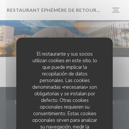
Personalización de sus opciones de cookies
RESTAURANT ÉPHÉMÈRE DE RETOUR EN 2026
El restaurante y sus socios
utilizan cookies en este sitio, lo
que puede implicar la
recopilación de datos
personales. Las cookies
denominadas «necesarias» son
obligatorias y se instalan por
defecto. Otras cookies
Restaurant éphémère de retour en 2026
opcionales requieren su
consentimiento. Estas cookies
((abre en una n
Route Louis Favre 1024 Ecublens (VD)
opcionales sirven para analizar
079 376 55 08
su navegación, medir la