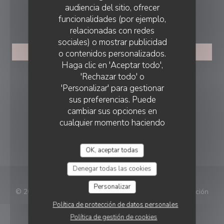
audiencia del sitio, ofrecer
RESERVA
funcionalidades (por ejemplo,
relacionadas con redes
RESTAURANT ÉPHÉMÈRE DE RETOUR EN 2026
sociales) o mostrar publicidad
o contenidos personalizados.
RESERVAR UNA MESA
Haga clic en 'Aceptar todo',
'Rechazar todo' o
SEGUIRNOS
'Personalizar' para gestionar
sus preferencias. Puede
cambiar sus opciones en
Facebook ((abre en una nueva vent
Instagram ((abre en una nuev
cualquier momento haciendo
clic en el icono de cookie en la
BOLETÍN
parte inferior izquierda de las
OK, aceptar todas
páginas del sitio.
Denegar todas las cookies
Personalizar
© 2026 Restaurant éphémère de retour en 2026 — Creación
((abre en una
de página web de restaurante con
Zenchef
Política de protección de datos personales
Política de gestión de cookies
Menciones legales
TÉRMINOS DE USO