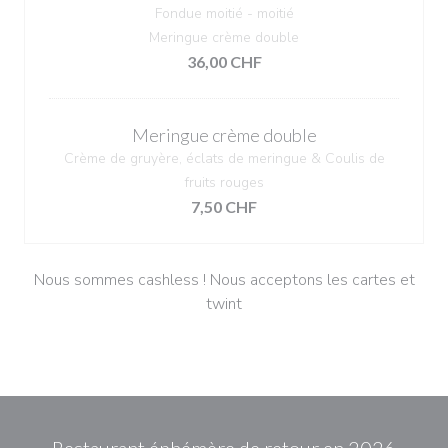
Fondue moitié - moitié
Meringue crème double
36,00 CHF
Meringue crème double
Crème de gruyère, éclats de meringue & Coulis de
fruits rouges
7,50 CHF
Nous sommes cashless ! Nous acceptons les cartes et
twint