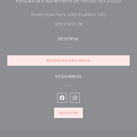
Restaurant éphémère de retour en 2026
((abre en una n
Route Louis Favre 1024 Ecublens (VD)
079 376 55 08
RESERVA
RESERVAR UNA MESA
SEGUIRNOS
Facebook ((abre en una nueva vent
Instagram ((abre en una nuev
BOLETÍN