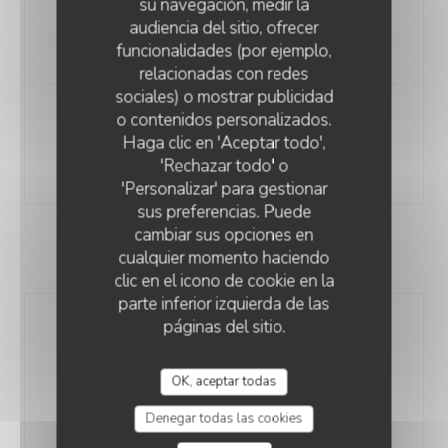
su navegación, medir la
Mélanges de noix et amandes salées
audiencia del sitio, ofrecer
2,00 CHF
funcionalidades (por ejemplo,
relacionadas con redes
sociales) o mostrar publicidad
o contenidos personalizados.
Planchette apéro
RESTAURANT ÉPHÉMÈRE DE RETOUR EN 2026
Haga clic en 'Aceptar todo',
Viande séchée, salami, saucisson, lard sec
'Rechazar todo' o
15,00 CHF
'Personalizar' para gestionar
sus preferencias. Puede
cambiar sus opciones en
cualquier momento haciendo
AVEC LES AMIS À TABLE
clic en el icono de cookie en la
parte inferior izquierda de las
páginas del sitio.
Planchette Apéro
Viande séchée, salami, saucisson, lard sec
15,00 CHF
OK, aceptar todas
Denegar todas las cookies