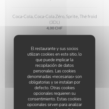
Coca-Cola, Coca-Cola Zéro, Sprite, Thé froid
(3DL)
4,00 CHF
Eau plate / eau gazeuse (1,5L)
El restaurante y sus socios
6,00 CHF
utilizan cookies en este sitio, lo
que puede implicar la
recopilación de datos
personales. Las cookies
À DÉGUSTER POUR L'APÉRO
denominadas «necesarias» son
obligatorias y se instalan por
defecto. Otras cookies
L'assortiment de flûtes salées
opcionales requieren su
2,00 CHF
consentimiento. Estas cookies
opcionales sirven para analizar