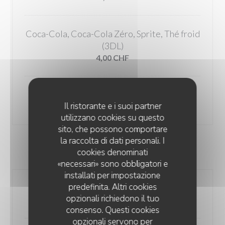
Coca-Cola, Coca-Cola Zéro, Sprite, Thé froid
(3DL)
4,00 CHF
Eau plate / eau gazeuse (1,5L)
Il ristorante e i suoi partner
6,00 CHF
utilizzano cookies su questo
sito, che possono comportare
la raccolta di dati personali. I
À DÉGUSTER POUR L'APÉRO
cookies denominati
«necessari» sono obbligatori e
installati per impostazione
predefinita. Altri cookies
L'assortiment de flûtes salées
opzionali richiedono il tuo
2,00 CHF
consenso. Questi cookies
opzionali servono per