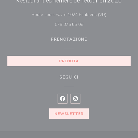
Restaurant éphémère de retour en 2026
((apre una nuova
Route Louis Favre 1024 Ecublens (VD)
079 376 55 08
PRENOTAZIONE
PRENOTA
SEGUICI
Facebook ((apre una nuova finestra)
Instagram ((apre una nuova fi
NEWSLETTER