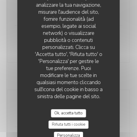
analizzare la tua navigazione,
Mélanges de noix et amandes salées
misurare l'audience del sito,
2,00 CHF
fornire funzionalità (ad
esempio, legate ai social
network) o visualizzare
Planchette apéro
RESTAURANT ÉPHÉMÈRE DE RETOUR EN 2026
pubblicità o contenuti
Viande séchée, salami, saucisson, lard sec
personalizzati. Clicca su
15,00 CHF
'Accetta tutto', 'Rifiuta tutto' o
'Personalizza' per gestire le
tue preferenze. Puoi
modificare le tue scelte in
AVEC LES AMIS À TABLE
qualsiasi momento cliccando
sull'icona del cookie in basso a
sinistra delle pagine del sito.
Planchette Apéro
Viande séchée, salami, saucisson, lard sec
Ok, accetta tutto
15,00 CHF
Rifiuta tutti i cookie
Personalizza