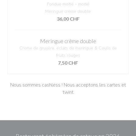
Fondue moitié - moitié
Meringue crème double
36,00 CHF
Meringue crème double
Crème de gruyère, éclats de meringue & Coulis de
fruits rouges
7,50 CHF
Nous sommes cashless ! Nous acceptons les cartes et
twint