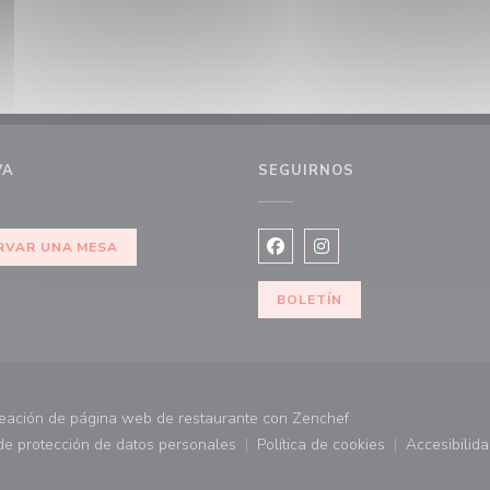
VA
SEGUIRNOS
ueva ventana))
RVAR UNA MESA
Facebook ((abre en una nuev
Instagram ((abre en u
BOLETÍN
((abre en una nueva
eación de página web de restaurante con
Zenchef
 de protección de datos personales
Política de cookies
Accesibilid
 ventana))
((abre en una nueva ventana))
((abre en una nueva ve
((abr