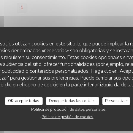
1
socios utilizan cookies en este sitio, lo que puede implicar la
okies denominadas «necesarias» son obligatorias y se instalan
s requieren su consentimiento. Estas cookies opcionales sirve
a audiencia del sitio, ofrecer funcionalidades (por ejemplo, re
r publicidad o contenidos personalizados. Haga clic en 'Acept
lizar' para gestionar sus preferencias. Puede cambiar sus opci
RESTAURANT ÉPHÉMÈRE DE RETOUR EN 2026
lic en el icono de cookie en la parte inferior izquierda de las
OK, aceptar todas
Denegar todas las cookies
Personalizar
Política de protección de datos personales
Política de gestión de cookies