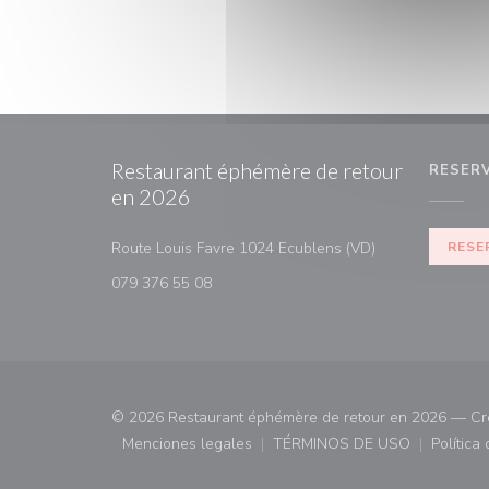
Restaurant éphémère de retour
RESER
en 2026
((abre en una n
Route Louis Favre 1024 Ecublens (VD)
RESE
079 376 55 08
© 2026 Restaurant éphémère de retour en 2026 — Cr
Menciones legales
TÉRMINOS DE USO
Política
((abre en una nueva ventana))
((abre en una nueva