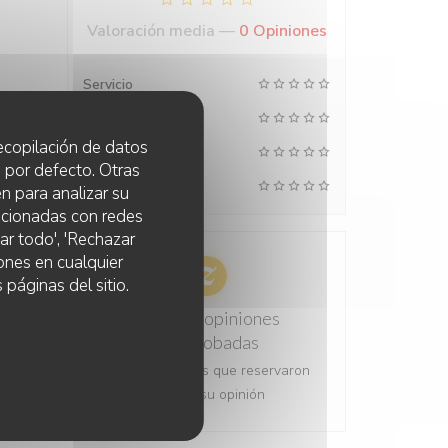
Valoración media —
0 Opiniones
Servicio
Ambiente
 recopilación de datos
Comida
 por defecto. Otras
Calidad/Precio
n para analizar su
lacionadas con redes
ar todo', 'Rechazar
ones en cualquier
 páginas del sitio.
100% de opiniones
comprobadas
Solo los clientes que reservaron
dejaron su opinión