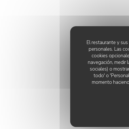
El restaurante y sus 
personales. Las co
cookies opcionale
navegación, medir l
sociales) o mostra
todo' o 'Persona
momento haciendo c