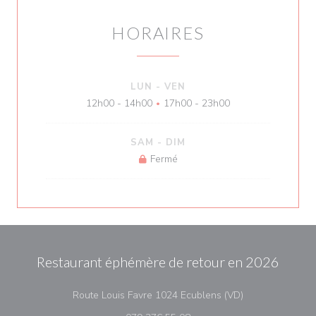
HORAIRES
LUN
-
VEN
12h00 - 14h00
17h00 - 23h00
•
SAM
-
DIM
Fermé
Restaurant éphémère de retour en 2026
((ouvre une nouv
Route Louis Favre 1024 Ecublens (VD)