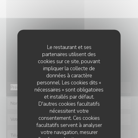
NOUS CONTACTER
Le restaurant et ses
partenaires utilisent des
Vous désirez nous contacter ?
cookies sur ce site, pouvant
Remplissez le formulaire ci-dessous !
impliquer la collecte de
données à caractère
personnel. Les cookies dits «
nécessaires » sont obligatoires
et installés par défaut.
D'autres cookies facultatifs
nécessitent votre
consentement. Ces cookies
facultatifs servent à analyser
votre navigation, mesurer