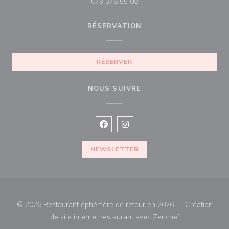
079 376 55 08
RÉSERVATION
RÉSERVER
NOUS SUIVRE
Facebook ((ouvre une nouvelle fenê
Instagram ((ouvre une nouvell
NEWSLETTER
© 2026 Restaurant éphémère de retour en 2026 — Création
((ouvre une nou
de site internet restaurant avec
Zenchef