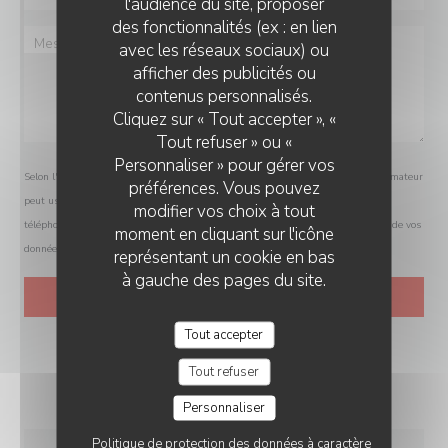
l'audience du site, proposer
des fonctionnalités (ex : en lien
avec les réseaux sociaux) ou
afficher des publicités ou
RESTAURANT ÉPHÉMÈRE DE RETOUR EN 2026
contenus personnalisés.
Cliquez sur « Tout accepter », «
Tout refuser » ou «
Personnaliser » pour gérer vos
Selon l'article L.223-2 du code de la consommation, il est rappelé que le consommateur
préférences. Vous pouvez
peut user de son droit à s'inscrire sur la liste d'opposition au démarchage
modifier vos choix à tout
téléphonique Bloctel :
bloctel.gouv.fr
. Pour plus d'informations sur le traitement de vos
moment en cliquant sur l'icône
données, consultez notre
politique de confidentialité
.
représentant un cookie en bas
à gauche des pages du site.
Tout accepter
Tout refuser
Personnaliser
Politique de protection des données à caractère