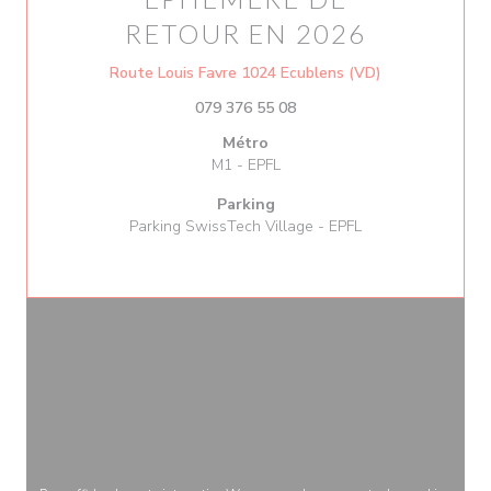
RETOUR EN 2026
((ouvre une nou
Route Louis Favre 1024 Ecublens (VD)
079 376 55 08
Métro
M1 - EPFL
Parking
Parking SwissTech Village - EPFL