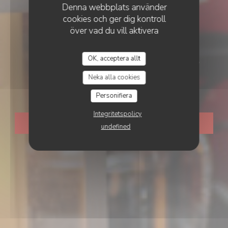
Denna webbplats använder
cookies och ger dig kontroll
över vad du vill aktivera
•
ECUBLENS (VD)
Restaurant éphémère de
OK, acceptera allt
RESTAURANT ÉPHÉMÈRE DE RETOUR EN 2026
Neka alla cookies
retour en 2026
Personifiera
Integritetspolicy
BOKA ETT BORD
undefined