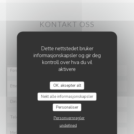
KONTAKT OSS
Ønsker du å kontakte oss?
Dette nettstedet bruker
Fyll ut skjemaet under!
informasjonskapsler og gir deg
kontroll over hva du vil
aktivere
RESTAURANT ÉPHÉMÈRE DE RETOUR EN 2026
OK, aksepter alt
Nekt alle informasjonskapsler
Personaliser
Personvernregler
undefined