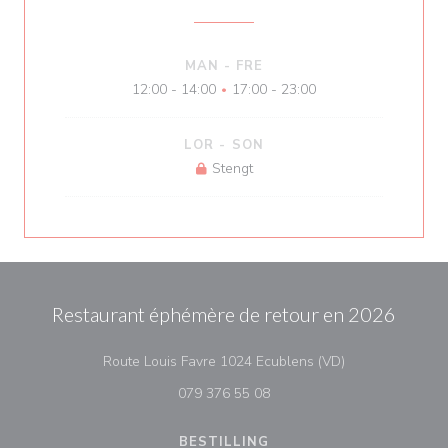
MAN
-
FRE
12:00 - 14:00
17:00 - 23:00
•
LOR
-
SON
Stengt
Restaurant éphémère de retour en 2026
((åpner i et nytt 
Route Louis Favre 1024 Ecublens (VD)
079 376 55 08
BESTILLING