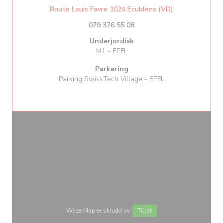
((åpner i et nyt
Route Louis Favre 1024 Ecublens (VD)
079 376 55 08
Underjordisk
M1 - EPFL
Parkering
Parking SwissTech Village - EPFL
Waze Map er skrudd av.
Tillat