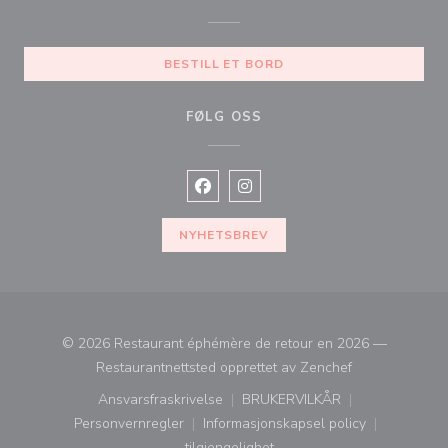
BESTILL ET BORD
FØLG OSS
Facebook ((åpner i et nytt vindu))
Instagram ((åpner i et nytt vin
NYHETSBREV
© 2026 Restaurant éphémère de retour en 2026 —
((åpner i et nytt
Restaurantnettsted opprettet av
Zenchef
Ansvarsfraskrivelse
BRUKERVILKÅR
((åpner i et nytt vindu))
((åpner i et nytt vindu))
Personvernregler
Informasjonskapsel policy
((åpner i et nytt vindu))
((åpner i et nytt vindu))
tilgjengelighet